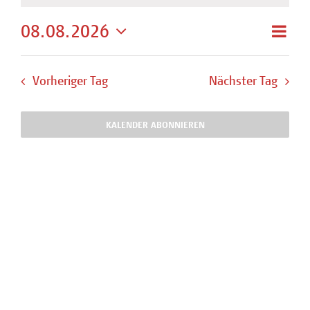
Samstag,
Vera
08.08.2026
Ansi
Tag
Ansi
Datum
8.
Navi
Navi
wählen.
Vorheriger Tag
Nächster Tag
August
2026
KALENDER ABONNIEREN