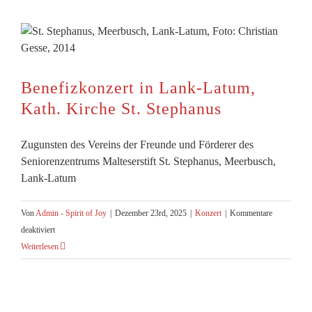
Oberkas
Kath.
Kirche
St.
Antoni
Benefizkonzert in Lank-Latum,
Kath. Kirche St. Stephanus
Zugunsten des Vereins der Freunde und Förderer des
Seniorenzentrums Malteserstift St. Stephanus, Meerbusch,
Lank-Latum
Von
Admin - Spirit of Joy
|
Dezember 23rd, 2025
|
Konzert
|
Kommentare
für
deaktiviert
Benefizkonzert
Weiterlesen
in
Lank-
Latum,