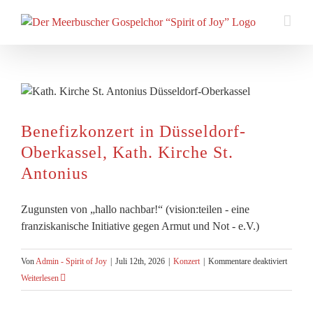
Zum
Inhalt
springen
Benefizkonzert in Düsseldorf-
Oberkassel, Kath. Kirche St.
Antonius
Zugunsten von „hallo nachbar!“ (vision:teilen - eine
franziskanische Initiative gegen Armut und Not - e.V.)
für
Von
Admin - Spirit of Joy
|
Juli 12th, 2026
|
Konzert
|
Kommentare deaktiviert
Benefiz
Weiterlesen
in
Düsseld